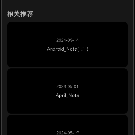
67
相关推荐
68
 const/4 
p2, 0x2 //将2存入p2
69
70
 const-string 
p3, 
"level"
 //将
"level"
存入p3
71
2024-09-14
72
 invoke-virtual 
{p0, p1, p3, p2}, 
Lcom/zj/w
73
Android_Note( 二 )
74
 goto 
:goto_50 //强制跳转到goto_50
75
76
    .line
 44
77
 :cond_43
 //cond_43标签
78
 check-cast 
p1, 
Landroid/content/Context;
 
2023-05-01
79
April_Note
80
 const-string 
p0, 
"\u8bf7\u5148\u5145\u503c
81
82
 check-cast 
p0, 
Ljava/lang/CharSequence;
 /
83
84
 invoke-static 
{p1, p0, p5}, 
Landroid/widge
85
2024-05-19