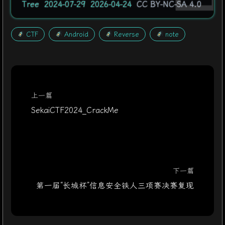
47
Tree
2024-07-29
2026-04-24
CC BY-NC-SA 4.0
48
 invoke-virtual 
{p0}, 
Landroid/widget/Toast
49
CTF
Android
Reverse
note
50
 const 
p0, 0x7f0d0018 //在arsc文件中查找id
51
52
    .line
 38
53
 invoke-virtual 
{p2, p0}, 
Landroid/widget/I
54
上一篇
55
 const 
p0, 0x7f0d0008 //在arsc文件中查找id
56
SekaiCTF2024_CrackMe
57
    .line
 39
58
 invoke-virtual 
{p3, p0}, 
Landroid/widget/I
59
60
 const 
p0, 0x7f0d000a //在arsc文件中查找id
61
下一篇
62
    .line
 40
第一届“长城杯”信息安全铁人三项赛决赛复现
63
 invoke-virtual 
{p4, p0}, 
Landroid/widget/I
64
65
    .line
 41
66
 sget-object 
p0, 
Lcom/zj/wuaipojie/util/SPU