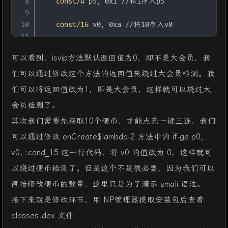
8
 const/4 
p5, 0x1 //将1存入p5
9
10
 const/16 
v0, 0xa //将10存入v0
11
12
 if-ge 
p0, v0,
 :cond_15
 //如果p0大于等于v0，
可以看到，isvip方法默认返回值为0，即不是大会员，我
13
们可以通过修改这个方法的返回值来绕过大会员检测。我
14
    .line
 34 //第34行，以下是常见的Toast弹窗
15
 move-object 
p0, p1 //将p1存入p0
们可以将返回值改为1，即是大会员，这样就可以绕过大
16
会员检测了。
17
 check-cast 
p0, 
Landroid/content/Context;
 
其次我们需要先获取10个硬币，才能点亮一键三连，我们
18
19
 const-string 
v0, 
"\u8bf7\u5148\u83b7\u53d6
可以通过修改 onCreate$lambda-2 方法中的 if-ge p0,
20
v0, :cond_15 这一行代码，将 v0 的值改为 0，这样就可
21
 check-cast 
v0, 
Ljava/lang/CharSequence;
 /
22
以绕过硬币检测了。但是这个不是很必要，因为我们可以
23
 invoke-static 
{p0, v0, p5}, 
Landroid/widge
直接修改硬币的数量，这里只是为了演示 smali 语法。
24
接下来就是修改环节，用 NP管理器提取安装包后查看
25
 move-result-object 
p0 //将返回值存入p0
26
classes.dex 文件
27
 invoke-virtual 
{p0}, 
Landroid/widget/Toast