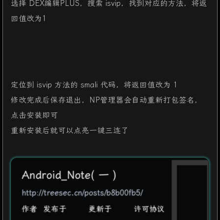
选择 DEX编辑PLUS，搜索 isvip，找到对应的方法，将返
28
回值改为1
29
    .line
 36 //第36行
30
 :cond_15
 //cond_15标签
31
 invoke-virtual 
{p1}, 
Lcom/zj/wuaipojie/ui/
32
33
 move-result 
p0 //将返回值存入p0
34
定位到 isvip 方法的 smali 代码，将返回值改为 1
35
 if-eqz 
p0,
 :cond_43
 //如果p0为0，则跳转到con
修改完成后保存退出，NP管理器会自动重新打包签名，
36
37
    .line
 37
点击安装即可
38
 check-cast 
p1, 
Landroid/content/Context;
 
重新安装后就可以点亮一键三连了
39
40
 const-string 
p0,  
"\u5f53\u524d\u5df2\u7ec
41
42
 check-cast 
p0, 
Ljava/lang/CharSequence;
 /
Android_Note( 一 )
43
44
 invoke-static 
{p1, p0, p5}, 
Landroid/widge
http://treesec.cn/posts/b8b00fb5/
45
作者
发布于
更新于
许可协议
46
 move-result-object 
p0 //将返回值存入p0