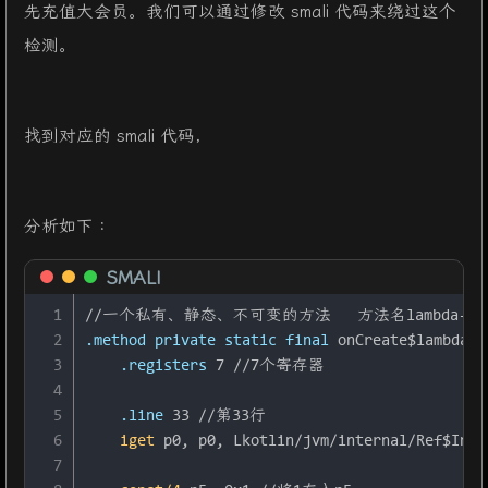
先充值大会员。我们可以通过修改 smali 代码来绕过这个
检测。
找到对应的 smali 代码，
分析如下：
SMALI
1
//一个私有、静态、不可变的方法   方法名lambda-2
2
.method
 private
 static
 final
 onCreate$lambda-2
3
    .registers
 7 //7个寄存器
4
5
    .line
 33 //第33行
6
 iget 
p0, p0, 
Lkotlin/jvm/internal/Ref$IntR
7