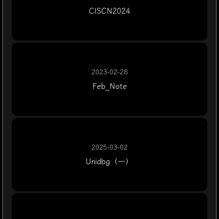
86
 move-result-object 
p0 //将返回值存入p0
CISCN2024
87
88
 invoke-virtual 
{p0}, 
Landroid/widget/Toast
89
90
 :goto_50
 //goto_50标签
91
 return 
p5 //返回p5
92
.end method
 //方法结束
2023-02-28
93
Feb_Note
94
95
# virtual methods 
96
//一个公有、最终、不可变的方法   方法名isvip
97
.method
 public
 final
 isvip()Z
98
    .registers
 2 //2个寄存器
2025-03-02
99
Unidbg（一）
100
 const/4 
v0, 0x0 //将0存入v0
101
102
 return 
v0 //返回v0
103
.end method
 //方法结束