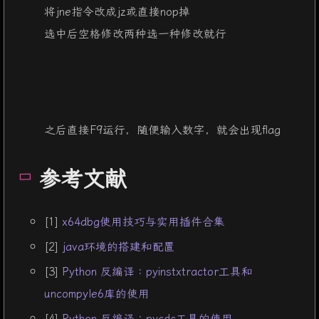
84
  v2[
17
] = 
108
;
将jne指令改成jz或直接nop掉
85
  v2[
18
] = 
94
;
选中后空格修改两种选一种修改就行
86
  v2[
19
] = 
108
;
87
  v2[
20
] = 
84
;
88
  v2[
21
] = 
6
;
89
qmemcpy
(v3, 
"`S,yhn _uec{"
, 
12
);
90
  v3[
12
] = 
127
;
91
  v3[
13
] = 
119
;
之后直接F9运行，随便输入数字，就会出现flag
92
  v3[
14
] = 
96
;
93
  v3[
15
] = 
48
;
参考文献
94
  v3[
16
] = 
107
;
95
  v3[
17
] = 
71
;
96
  v3[
18
] = 
92
;
97
  v3[
19
] = 
29
;
[1]
x64dbg使用技巧与实用插件合集
98
  v3[
20
] = 
81
;
[2]
java环境的搭建和配置
99
  v3[
21
] = 
107
;
100
  v3[
22
] = 
90
;
[3]
Python 反编译：pyinstxtractor工具和
101
  v3[
23
] = 
85
;
uncompyle6库的使用
102
  v3[
24
] = 
64
;
103
  v3[
25
] = 
12
;
[4]
Python 反编译：pycdc工具的使用