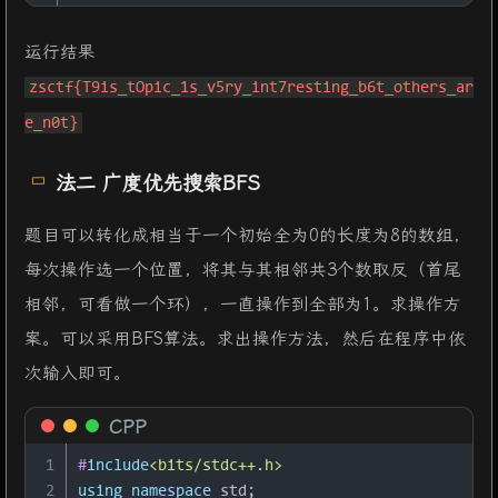
45
    }
26
  v5[
16
] = 
31
;
46
else
27
  v5[
17
] = 
78
;
运行结果
47
    {
28
  v5[
18
] = 
62
;
48
for
 ( i = 
0
; i < 
8
; ++i )
zsctf{T9is_tOpic_1s_v5ry_int7resting_b6t_others_ar
29
  v5[
19
] = 
32
;
49
      {
30
  v5[
20
] = 
49
;
e_n0t}
50
if
 ( (
unsigned
int
)i >= 
9
 )
31
  v5[
21
] = 
32
;
51
j____report_rangecheckfailure
();
32
  v5[
22
] = 
1
;
法二 广度优先搜索BFS
52
        byte_
532E28
[i] = 
0
;
33
  v5[
23
] = 
57
;
53
      }
34
  v5[
24
] = 
96
;
题目可以转化成相当于一个初始全为0的长度为8的数组，
54
    }
35
  v5[
25
] = 
3
;
55
j__system
(
"CLS"
);
每次操作选一个位置，将其与其相邻共3个数取反（首尾
36
  v5[
26
] = 
21
;
56
sub_458054
();
37
  v5[
27
] = 
9
;
相邻，可看做一个环），一直操作到全部为1。求操作方
57
if
 ( byte_
532E28
[
0
] == 
1
38
  v5[
28
] = 
4
;
案。可以采用BFS算法。求出操作方法，然后在程序中依
58
      && byte_
532E28
[
1
] == 
1
39
  v5[
29
] = 
62
;
59
      && byte_
532E28
[
2
] == 
1
次输入即可。
40
  v5[
30
] = 
3
;
60
      && byte_
532E28
[
3
] == 
1
41
  v5[
31
] = 
5
;
61
      && byte_
532E28
[
4
] == 
1
CPP
42
  v5[
32
] = 
4
;
62
      && byte_
532E28
[
5
] == 
1
43
  v5[
33
] = 
1
;
63
      && byte_
532E28
[
6
] == 
1
1
#
include
<bits/stdc++.h>
44
  v5[
34
] = 
2
;
64
      && byte_
532E28
[
7
] == 
1
 )
2
using
namespace
 std;