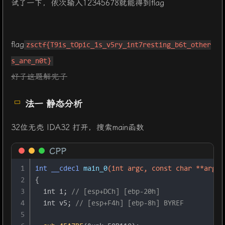
试了一下，依次输入12345678就能得到flag
flag
zsctf{T9is_tOpic_1s_v5ry_int7resting_b6t_other
s_are_n0t}
好了这题解完了
法一 静态分析
32位无壳 IDA32 打开，搜索main函数
CPP
1
int
 __cdecl 
main_0
(
int
 argc, 
const
char
 **argv,
2
{
3
int
 i; 
// [esp+DCh] [ebp-20h]
4
int
 v5; 
// [esp+F4h] [ebp-8h] BYREF
5