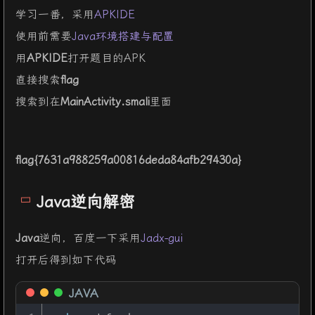
学习一番，采用
APKIDE
使用前需要
Java环境搭建与配置
用
APKIDE
打开题目的APK
直接搜索
flag
搜索到在
MainActivity.smali
里面
flag{7631a988259a00816deda84afb29430a}
Java逆向解密
Java
逆向，百度一下采用
Jadx-gui
打开后得到如下代码
JAVA