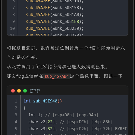
6
sub_45A7BE
(&unk_50B110);
7
sub_45A7BE
(&unk_50B158);
8
sub_45A7BE
(&unk_50B1A0);
9
sub_45A7BE
(&unk_50B
1E8
);
10
sub_45A7BE
(&unk_50B230);
11
sub_45A7BE
(&unk_50B278);
12
sub_45A7BE
(&unk_50B2C0);
根据题目意思，很容易定位到最后一个if语句即为判断八
13
sub_45A7BE
(&unk_50B308);
个灯是否全开，
14
sub_45A7BE
(
"二                               
15
sub_45A7BE
(
"|              by 0x61           
从之前调用了’CLS’指令清屏也能大致猜测出来。
16
sub_45A7BE
(
"|                                
那么flag应该就在
这个函数里面，跟进一下
sub_457AB4
17
sub_45A7BE
(
"|--------------------------------
18
sub_45A7BE
(
CPP
19
"Play a game\n"
20
"The n is the serial number of the lamp,and
1
int
sub_45E940
()
21
"If m of the Nth lamp is 1,it's on ,if not 
2
{
22
"At first all the lights were closed\n"
);
3
int
 i; 
// [esp+D0h] [ebp-94h]
23
sub_45A7BE
(
"Now you can input n to change its
4
char
 v2[
22
]; 
// [esp+DCh] [ebp-88h]
24
sub_45A7BE
(
5
char
 v3[
32
]; 
// [esp+F2h] [ebp-72h] BYREF
25
"But you should pay attention to one thing,