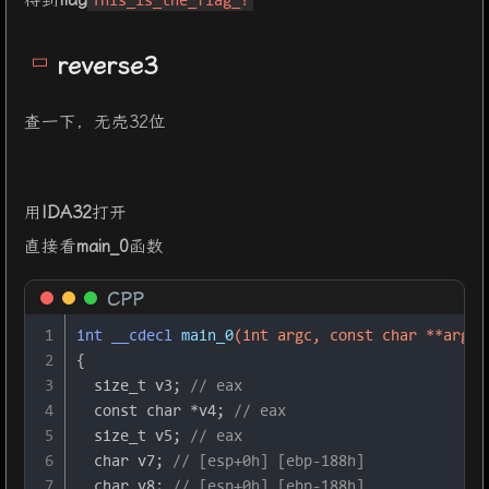
This_is_the_flag_!
21
for
 (
char
 c : arr) {
22
int
result
=
 (c + 
'@'
) ^ 
32
;
reverse3
23
            Resultlist.add(Integer.valueOf(resu
24
        }
查一下，无壳32位
25
int
[] KEY = {
180
, 
136
, 
137
, 
147
, 
191
, 
1
26
        ArrayList<Integer> KEYList = 
new
ArrayL
27
for
 (
int
 i : KEY) {
28
            KEYList.add(Integer.valueOf(i));
用
IDA32
打开
29
        }
直接看
main_0
函数
30
        System.out.println(
"Result:"
);
31
if
 (Resultlist.equals(KEYList)) {
CPP
32
            System.out.println(
"Congratulation
33
        } 
else
 {
1
int
 __cdecl 
main_0
(
int
 argc, 
const
char
 **argv,
34
            System.err.println(
"Error！"
);
2
{
35
        }
3
size_t
 v3; 
// eax
36
    }
4
const
char
 *v4; 
// eax
37
}
5
size_t
 v5; 
// eax
6
char
 v7; 
// [esp+0h] [ebp-188h]
7
char
 v8; 
// [esp+0h] [ebp-188h]