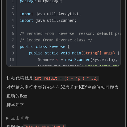
1
package
 defpackage;
2
3
import
 java.util.ArrayList;
4
import
 java.util.Scanner;
5
6
/* renamed from: Reverse  reason: default packa
7
/* loaded from: Reverse.class */
8
public
class
Reverse
 {
9
public
static
void
main
(String[] args)
 {
10
Scanner
s
=
new
Scanner
(System.in);
11
        System.out.println(
"Please input the f
12
String
str
=
 s.next();
核心代码就是
int result = (c + '@') ^ 32;
13
        System.out.println(
"Your input is ："
);
对所输入字符串字符+64 ^ 32后若和
14
        System.out.println(str);
KEY
中的值相同即为
15
char
[] stringArr = str.toCharArray();
正确的
flag
16
        Encrypt(stringArr);
脚本如下
17
    }
18
点击查看
19
public
static
void
Encrypt
(
char
[] arr)
 {
20
        ArrayList<Integer> Resultlist = 
new
Arr
得到
flag