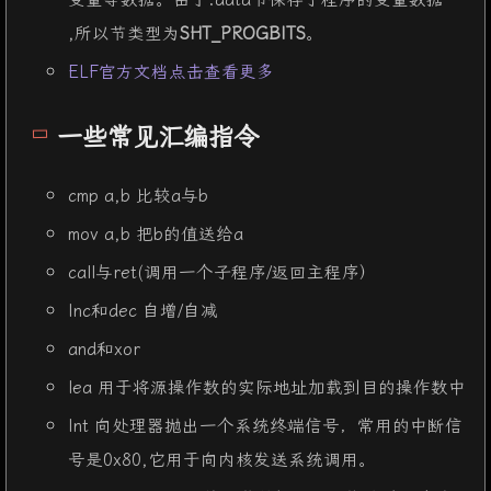
,所以节类型为
SHT_PROGBITS
。
ELF官方文档点击查看更多
一些常见汇编指令
cmp a,b 比较a与b
mov a,b 把b的值送给a
call与ret(调用一个子程序/返回主程序）
Inc和dec 自增/自减
and和xor
lea 用于将源操作数的实际地址加载到目的操作数中
Int 向处理器抛出一个系统终端信号，常用的中断信
号是0x80,它用于向内核发送系统调用。