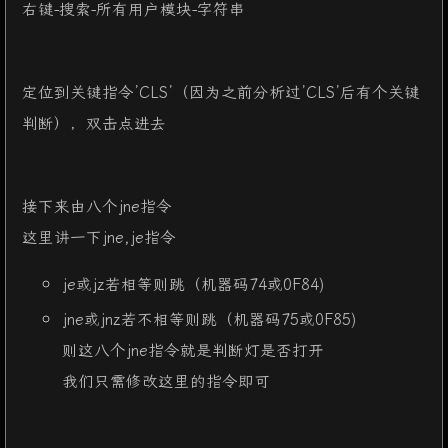
右键-搜索-所有用户模块-字符串
22
        }
65
  v5[
55
] = 
16
;
23
for
(
int
 i=
0
; i<
8
; i++){
66
  v5[
56
] = 
0
;
24
            string lamp=now.s;
67
  v2[
0
] = 
123
;
25
if
(i!=
0
) lamp[i
-1
]=lamp[i
-1
]==
'1'
?
'
68
  v2[
1
] = 
32
;
定位到关键指令’CLS’（因为之前分析过’CLS’后有个关键
26
else
 lamp[
7
]=lamp[
7
]==
'1'
?
'0'
:
'1'
;
69
  v2[
2
] = 
18
;
判断），双击点进去
27
if
(i!=
7
) lamp[i
+1
]=lamp[i
+1
]==
'1'
?
'
70
  v2[
3
] = 
98
;
28
else
 lamp[
0
]=lamp[
0
]==
'1'
?
'0'
:
'1'
;
71
  v2[
4
] = 
119
;
29
            lamp[i]=lamp[i]==
'1'
?
'0'
:
'1'
;
72
  v2[
5
] = 
108
;
30
            a.
push
(
node
(lamp,now.step+(
char
)(i
+
73
  v2[
6
] = 
65
;
接下来由八个jne指令
31
        }
74
  v2[
7
] = 
41
;
这里讲一下jne,je指令
32
    }
75
  v2[
8
] = 
124
;
33
return
0
;
76
  v2[
9
] = 
80
;
je或jz若相等则跳（机器码74或0F84)
34
}
77
  v2[
10
] = 
125
;
jne或jnz若不相等则跳（机器码75或0F85)
78
  v2[
11
] = 
38
;
79
  v2[
12
] = 
124
;
则这八个jne指令就是判断灯是否打开
80
  v2[
13
] = 
111
;
我们只需修改这里的指令即可
81
  v2[
14
] = 
74
;
82
  v2[
15
] = 
49
;
83
  v2[
16
] = 
83
;