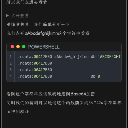
所以我们点进去看看
27
for
 ( j = 
0
; j < v11; ++j )
28
    Destination[j] += j;
点开查看
29
  v5 = 
j_strlen
(Destination);
30
if
 ( !
strncmp
(Destination, Str2, v5) )
难懂没关系，我们简单分析一下
31
sub_41132F
(
"rigth flag!\n"
, v8);
我们点开
aAbcdefghijklmn
这个字符串看看
32
else
33
sub_41132F
(
"wrong flag!\n"
, v8);
POWERSHELL
34
return
0
;
35
}
1
.rdata:
00417
B30 aAbcdefghijklmn db 
'ABCDEFGHIJKL
2
.rdata:
00417
B30                                 
3
.rdata:
00417
B30                                 
4
.rdata:
00417
B30                 db 
0
看到这个字符串应该敏锐地想到
Base64
加密
同时我们的猜测可以通过这个函数前面的/3 *4和字符串界
面得到验证