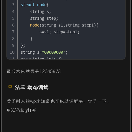
45
  v5[
35
] = 
3
;
65
    {
3
struct
node
{
46
  v5[
36
] = 
44
;
66
sub_457AB4
();
4
    string s;
47
  v5[
37
] = 
65
;
67
    }
5
    string step;
48
  v5[
38
] = 
78
;
68
  }
6
node
(string s1,string step1){
49
  v5[
39
] = 
32
;
69
}
7
        s=s1; step=step1;
50
  v5[
40
] = 
16
;
8
    }
51
  v5[
41
] = 
97
;
9
};
52
  v5[
42
] = 
54
;
10
string s=
"00000000"
;
53
  v5[
43
] = 
16
;
11
map<string,
int
> f;
54
  v5[
44
] = 
44
;
12
queue<node>a;
55
  v5[
45
] = 
52
;
最后求出结果是12345678
13
int
main
()
{
56
  v5[
46
] = 
32
;
14
    a.
push
(
node
(s,
""
));
57
  v5[
47
] = 
64
;
法三 动态调试
15
while
(!a.
empty
()){
58
  v5[
48
] = 
89
;
16
        node now=a.
front
(); a.
pop
();
59
  v5[
49
] = 
45
;
看了别人的wp才知道也可以动调解决，学了一下。
17
if
(f[now.s]==
1
)
continue
;
60
  v5[
50
] = 
32
;
18
        f[now.s]=
1
;
用X32dbg打开
61
  v5[
51
] = 
65
;
19
if
(now.s==
"11111111"
){
62
  v5[
52
] = 
15
;
20
            cout<<now.step<<endl;
63
  v5[
53
] = 
34
;
21
break
;
64
  v5[
54
] = 
18
;