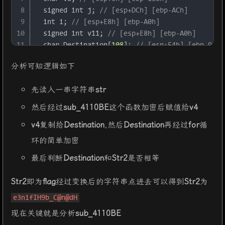
8
signed
int
 j; 
// [esp+DCh] [ebp-ACh]
9
int
 i; 
// [esp+E8h] [ebp-A0h]
10
signed
int
 v11; 
// [esp+E8h] [ebp-A0h]
11
char
 Destination[
108
]; 
// [esp+F4h] [ebp-94h]
12
char
 Str[
28
]; 
// [esp+160h] [ebp-28h] BYREF
分析可知逻辑如下
13
char
 v14[
8
]; 
// [esp+17Ch] [ebp-Ch] BYREF
14
先读入一串字符串
str
15
for
 ( i = 
0
; i < 
100
; ++i )
16
  {
然后经过
sub_4110BE
这个函数加密后赋值给
v4
17
if
 ( (
unsigned
int
)i >= 
0x64
 )
v4
复制给
Destination
,然后
Destination
再经过
for
循
18
j____report_rangecheckfailure
();
19
    Destination[i] = 
0
;
环的简单加密
20
  }
最后判断
Destination
和
Str2
是否相等
21
sub_41132F
(
"please enter the flag:"
, v7);
22
sub_411375
(
"%20s"
, (
char
)Str);
Str2
即为
flag
经过变换后的字符串点进去可以得到
Str2
为
23
  v3 = 
j_strlen
(Str);
24
  v4 = (
const
char
 *)
sub_4110BE
(Str, v3, v14);
e3nifIH9b_C@n@dH
25
strncpy
(Destination, v4, 
0x28u
);
现在关键就是分析
sub_4110BE
26
  v11 = 
j_strlen
(Destination);