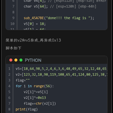
6
char
 v4[
4
]; 
// [esp+112h] [ebp-52h] BYREF
26
"ill be changed too\n"
);
7
char
 v5[
64
]; 
// [esp+120h] [ebp-44h]
27
sub_45A7BE
(
"When all lamps are on,flag will a
8
28
sub_45A7BE
(
"Now,input n \n"
);
9
sub_45A7BE
(
"done!!! the flag is "
);
29
while
 ( 
1
 )
10
  v5[
0
] = 
18
;
30
  {
11
  v5[
1
] = 
64
;
31
while
 ( 
1
 )
12
  v5[
2
] = 
98
;
32
    {
简单的v2和v5异或,再异或0x13
13
  v5[
3
] = 
5
;
33
sub_45A7BE
(
"input n,n(1-8)\n"
);
脚本如下
14
  v5[
4
] = 
2
;
34
sub_459418
();
15
  v5[
5
] = 
4
;
35
sub_45A7BE
(
"n="
);
16
  v5[
6
] = 
6
;
PYTHON
36
sub_4596D4
(
"%d"
, &v5);
17
  v5[
7
] = 
3
;
37
sub_45A7BE
(
"\n"
);
1
v5=[
18
,
64
,
98
,
5
,
2
,
4
,
6
,
3
,
6
,
48
,
49
,
65
,
32
,
12
,
48
,
65
,
31
18
  v5[
8
] = 
6
;
38
if
 ( v5 >= 
0
 && v5 <= 
8
 )
2
v2=[
123
,
32
,
18
,
98
,
119
,
108
,
65
,
41
,
124
,
80
,
125
,
38
,
124
19
  v5[
9
] = 
48
;
39
break
;
3
flag=
""
20
  v5[
10
] = 
49
;
40
sub_45A7BE
(
"sorry,n error,try again\n"
);
4
for
 i 
in
range
(
56
):
21
  v5[
11
] = 
65
;
41
    }
5
    v2[i]^=v5[i]
22
  v5[
12
] = 
32
;
42
if
 ( v5 )
6
    v2[i]^=
0x13
23
  v5[
13
] = 
12
;
43
    {
7
    flag+=
chr
(v2[i])
24
  v5[
14
] = 
48
;
44
sub_4576D6
(v5 - 
1
);
8
print
(flag)
25
  v5[
15
] = 
65
;