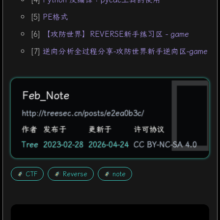
104
  v3[
26
] = 
43
;
[5]
PE格式
105
  v3[
27
] = 
76
;
106
  v3[
28
] = 
86
;
[6]
【攻防世界】REVERSE新手练习区 - game
107
  v3[
29
] = 
13
;
[7]
逆向分析全过程分享-攻防世界新手逆向区-game
108
  v3[
30
] = 
114
;
109
  v3[
31
] = 
1
;
110
strcpy
(v4, 
"u~"
);
111
for
 ( i = 
0
; i < 
56
; ++i )
Feb_Note
112
  {
113
    v2[i] ^= v5[i];
http://treesec.cn/posts/e2ea0b3c/
114
    v2[i] ^= 
0x13u
;
作者
发布于
更新于
许可协议
115
  }
Tree
2023-02-28
2026-04-24
CC BY-NC-SA 4.0
116
return
sub_45A7BE
(
"%s\n"
);
117
}
CTF
Reverse
note